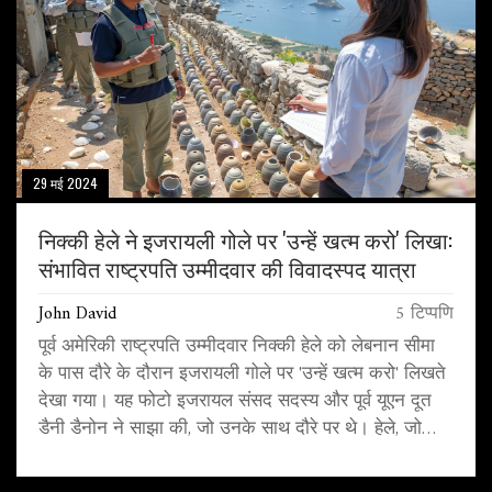
29 मई 2024
निक्की हेले ने इजरायली गोले पर 'उन्हें खत्म करो' लिखा:
संभावित राष्ट्रपति उम्मीदवार की विवादस्पद यात्रा
John David
5 टिप्पणि
पूर्व अमेरिकी राष्ट्रपति उम्मीदवार निक्की हेले को लेबनान सीमा
के पास दौरे के दौरान इजरायली गोले पर 'उन्हें खत्म करो' लिखते
देखा गया। यह फोटो इजरायल संसद सदस्य और पूर्व यूएन दूत
डैनी डैनोन ने साझा की, जो उनके साथ दौरे पर थे। हेले, जो
अपनी कठोर नीति के लिए जानी जाती हैं, ने हाल ही में ट्रंप को
पुन: समर्थन देने की घोषणा की है।