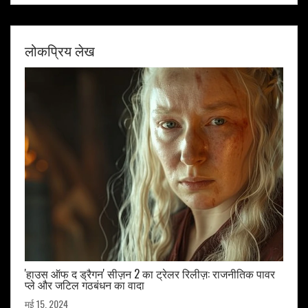
लोकप्रिय लेख
'हाउस ऑफ द ड्रैगन' सीज़न 2 का ट्रेलर रिलीज़: राजनीतिक पावर
प्ले और जटिल गठबंधन का वादा
मई 15, 2024