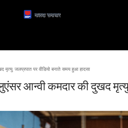
दुखद मृत्यु: जलप्रपात पर वीडियो बनाते समय हुआ हादसा
फ्लुएंसर आन्वी कमदार की दुखद मृत्