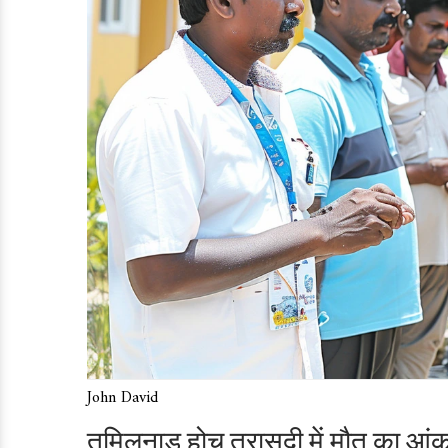
John David
तमिलनाडु होच त्रासदी में मौत का आंक