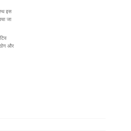
नस्थ इस
 बचा जा
ोटिव
द्योग और