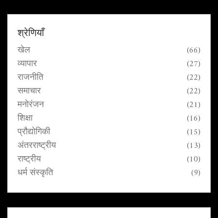
नौकरी जोखिम में। सरकार, व्यापार संघ और सांसद इस
"डिजिटल घेराबंदी" को लेकर गंभीर चेतावनी दे रहे हैं।
श्रेणियाँ
खेल
(66)
व्यापार
(27)
राजनीति
(22)
समाचार
(22)
मनोरंजन
(21)
शिक्षा
(16)
प्रौद्योगिकी
(15)
अंतरराष्ट्रीय
(13)
राष्ट्रीय
(10)
धर्म संस्कृति
(9)