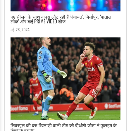
नए सीज़न के साथ वापस लौट रही हैं 'पंचायत', 'मिर्जापुर', 'पाताल
लोक' और कई PRIME VIDEO शोज
मई 28, 2024
लिवरपूल की दस खिलाड़ी वाली टीम को दीओगो जोटा ने फुलहम के
खिलाफ बचाया