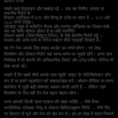
आसान टिप्स:
सबसे पहले हेडलाइन और सबहेड पढ़ें — क्या यह वित्तीय, उत्पाद या
स्थानीय रिपोर्ट है?
रिज़ल्ट आर्टिकल में EPS और रेवेन्यू के ट्रेंड पर ध्यान दें — YoY और
QoQ दोनों देखिए।
प्रोडक्ट न्यूज़ में मार्केटिंग चैनल और टारगेट ऑडियंस का जिक्र देखें —
क्या यह सिर्फ स्पेशल ऑफ़र है या लंबी रणनीति?
लोकल खबरों (डिस्ट्रीब्यूटर/रिटेल) के लिए क्षेत्रीय रिपोर्ट पढ़ें —
मालदा और आस-पास के रिटेल रुझान सीधे ग्राहकी दिखाते हैं।
यह टैग पेज आपके लिए लाइव अपडेट का सोर्स बनेगा। नए लेख,
विश्लेषण और लोकल रिपोर्ट यहां समय-समय पर जुड़ते रहेंगे। अगर आप
निवेशक हैं तो कंपनी की आधिकारिक रिपोर्ट और ट्रेड मार्केट नोटिस भी
चेक करते रहें।
चाहते हैं कि खबरें सीधे आपके पास पहुंचें? साइट के नोटिफिकेशन ऑन
कर लें या हमारे न्यूज़लेटर को सब्सक्राइब करें। सोशल मीडिया पर वरुण
बेवरेजेज़ से जुड़ी बड़ी घोषणाएं अक्सर जल्दी आती हैं — लेकिन गहरे
विश्लेषण के लिए यहीं टैग पेज पढ़ना बेहतर रहेगा।
अगर आपको किसी खास प्रकार की खबर चाहिए — जैसे शेयर
एनालिसिस, प्रोडक्ट रिव्यू या लोकल डिस्ट्रिब्यूशन रिपोर्ट — नीचे दिए
गए फ़िल्टर से चुने और पेज को सेव कर लें। हम हर लेख में सरल निष्कर्ष