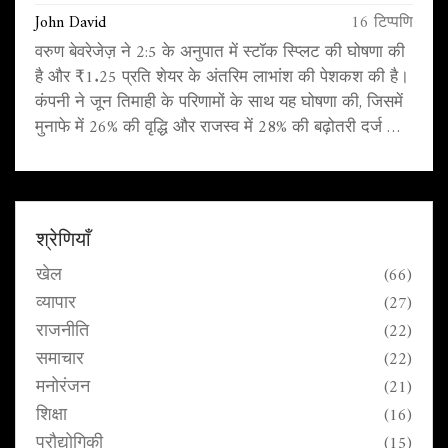
John David
16 टिप्पणि
वरुण बेवरेजेज़ ने 2:5 के अनुपात में स्टॉक स्प्लिट की घोषणा की
है और ₹1.25 प्रति शेयर के अंतरिम लाभांश की पेशकश की है।
कंपनी ने जून तिमाही के परिणामों के साथ यह घोषणा की, जिसमें
मुनाफे में 26% की वृद्धि और राजस्व में 28% की बढ़ोतरी दर्ज की
गई।
श्रेणियाँ
खेल
(66)
व्यापार
(27)
राजनीति
(22)
समाचार
(22)
मनोरंजन
(21)
शिक्षा
(16)
प्रौद्योगिकी
(15)