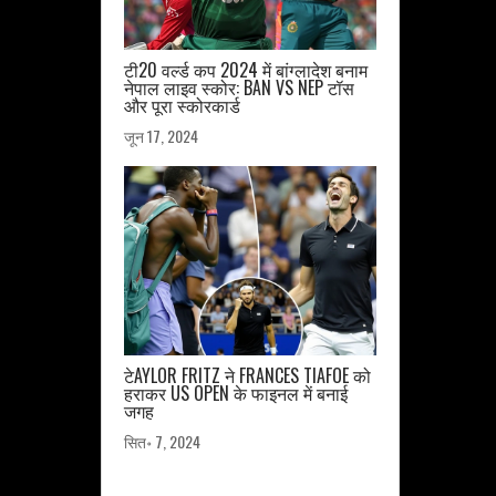
टी20 वर्ल्ड कप 2024 में बांग्लादेश बनाम
नेपाल लाइव स्कोर: BAN VS NEP टॉस
और पूरा स्कोरकार्ड
जून 17, 2024
टेAYLOR FRITZ ने FRANCES TIAFOE को
हराकर US OPEN के फाइनल में बनाई
जगह
सित॰ 7, 2024