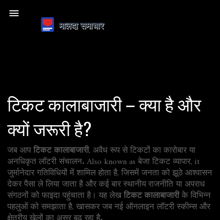
टिकट कालाबाजारी – क्या है और
क्यों जरूरी है?
जब आप
टिकट कालाबाजारी
,
अवैध रूप से टिकटों का कारोबार या
अनधिकृत लॉटरी संचालन
. Also known as
बेजा टिकट व्यापार
, it
जुर्मानेदार गतिविधियों में शामिल होता है, जिसमें जनता को झूठे आश्वासन
देकर पैसा ले लिया जाता है
और कई बार स्थानीय राजनीति या अपराध
संगठनों को फाइदा पहुंचाता है। यह लेख
टिकट कालाबाजारी
के विभिन्न
पहलुओं को समझाता है, खासकर जब नई ऑनलाइन लॉटरी स्कीम्स और
क्षेत्रीय खेलों का असर बढ़ रहा है.