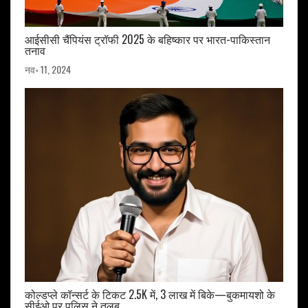
आईसीसी चैंपियंस ट्रॉफी 2025 के बहिष्कार पर भारत-पाकिस्तान
तनाव
नव॰ 11, 2024
कोल्डप्ले कॉन्सर्ट के टिकट 2.5K में, 3 लाख में बिके—बुकमायशो के
सीईओ पर पुलिस ने तलब