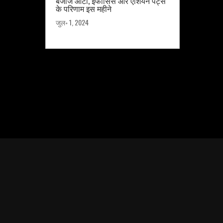
बजाज ऑटो, इंफोसिस और एशियन पेंट्स
के परिणाम इस महीने
जुल॰ 1, 2024