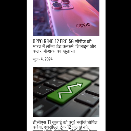
OPPO RENO 12 PRO 5G सीरीज की
भारत में लॉन्च डेट कन्फर्म, डिजाइन और
कलर ऑप्शन्स का खुलासा
जुल॰ 4, 2024
टीसीएस 11 जुलाई को क्यू1 नतीजे घोषित
करेगा, एचसीएल टेक 12 जुलाई को;