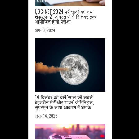
UGC-NET 2024 परीक्षाओं का नया
शेड्यूल: 21 अगस्त से 4 सितंबर तक
आयोजित होगी परीक्षा
अग॰ 3, 2024
14 दिसंबर को देखें 'साल की सबसे
बेहतरीन मेटीओर शावर' जेमिनिड्स,
सुपरमून के साथ आकाश में धमाके
दिस॰ 14, 2025