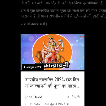
कितनी बार करें? नवरात्रि के छठे दिन विशेष प्राथमिकता ह
अंत में एक वास्तविक सलाह: पूजा का लक्ष्य मन की साफ-सफ
आसपास हैं तो अपने स्थानीय मंदिरों में पूछें—वहां की छोटी
जय मां कात्यायनी।
8 अक्तूबर 2024
शारदीय नवरात्रि 2024: छठे दिन
मां कात्यायनी की पूजा का महत्व
और विधि
John David
8 टिप्पणि
मां कात्यायनी का पूजन शारदीय