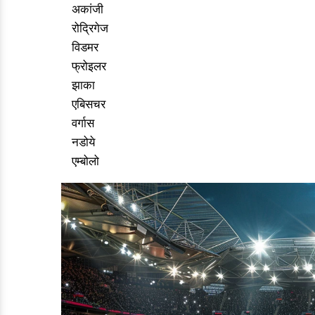
अकांजी
रोद्रिगेज
विडमर
फ्रोइलर
झाका
एबिसचर
वर्गास
नडोये
एम्बोलो