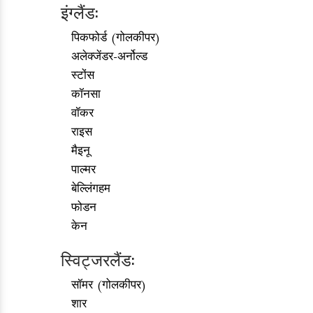
इंग्लैंड:
पिकफोर्ड (गोलकीपर)
अलेक्जेंडर-अर्नोल्ड
स्टोंस
कॉनसा
वॉकर
राइस
मैइनू
पाल्मर
बेल्लिंगहम
फोडन
केन
स्विट्जरलैंड:
सॉमर (गोलकीपर)
शार