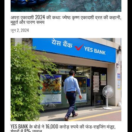
अपरा एकादशी 2024 की कथा: ज्येष्ठ कृष्ण एकादशी व्रत की कहानी,
मुहूर्त और पारण समय
जून 2, 2024
YES BANK के बोर्ड ने 16,000 करोड़ रुपये की फंड‑राइजिंग मंज़ूर,
शेयरों में 8% उछाल