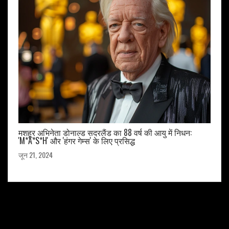
मशहूर अभिनेता डोनाल्ड सदरलैंड का 88 वर्ष की आयु में निधन:
'M*A*S*H' और 'हंगर गेम्स' के लिए प्रसिद्ध
जून 21, 2024