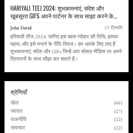
HARIYALI TEEJ 2024: शुभकामनाएं, संदेश और
खूबसूरत GIFS अपने पार्टनर के साथ साझा करने के
लिए
John David
19 टिप्पणि
हरियाली तीज 2024: जानिए इस खास त्योहार की तिथि, इसका
महत्व, और इसे मनाने के रीति-रिवाज। हम आपके लिए लाए हैं
शुभकामनाएं, संदेश और GIFs जिन्हें आप सोशल मीडिया पर अपने
प्रियजनों के साथ साँझा कर सकते हैं।
श्रेणियाँ
खेल
(66)
व्यापार
(27)
राजनीति
(22)
समाचार
(22)