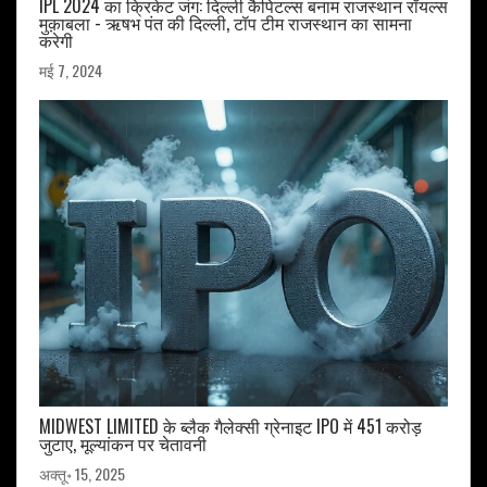
IPL 2024 का क्रिकेट जंग: दिल्ली कैपिटल्स बनाम राजस्थान रॉयल्स
मुक़ाबला - ऋषभ पंत की दिल्ली, टॉप टीम राजस्थान का सामना
करेगी
मई 7, 2024
MIDWEST LIMITED के ब्लैक गैलेक्सी ग्रेनाइट IPO में 451 करोड़
जुटाए, मूल्यांकन पर चेतावनी
अक्तू॰ 15, 2025