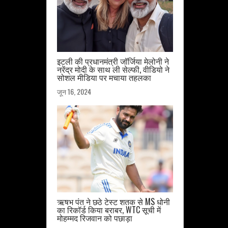
इटली की प्रधानमंत्री जॉर्जिया मेलोनी ने
नरेंद्र मोदी के साथ ली सेल्फी, वीडियो ने
सोशल मीडिया पर मचाया तहलका
जून 16, 2024
ऋषभ पंत ने छठे टेस्ट शतक से MS धोनी
का रिकॉर्ड किया बराबर, WTC सूची में
मोहम्मद रिजवान को पछाड़ा