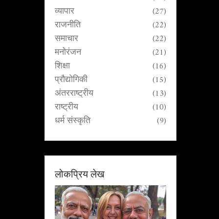
व्यापार
(27)
राजनीति
(22)
समाचार
(22)
मनोरंजन
(21)
शिक्षा
(16)
प्रौद्योगिकी
(15)
अंतरराष्ट्रीय
(13)
राष्ट्रीय
(10)
धर्म संस्कृति
(9)
लोकप्रिय लेख