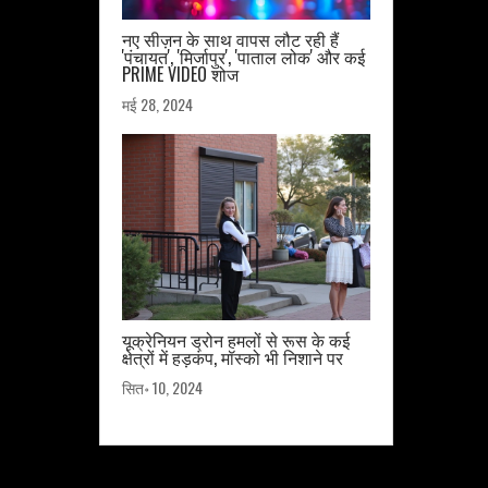
नए सीज़न के साथ वापस लौट रही हैं
'पंचायत', 'मिर्जापुर', 'पाताल लोक' और कई
PRIME VIDEO शोज
मई 28, 2024
यूक्रेनियन ड्रोन हमलों से रूस के कई
क्षेत्रों में हड़कंप, मॉस्को भी निशाने पर
सित॰ 10, 2024