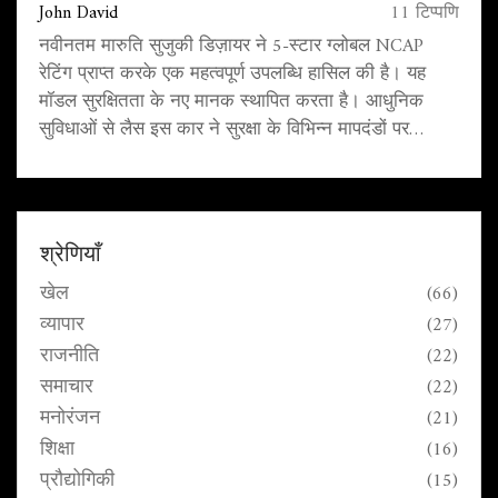
John David
11 टिप्पणि
नवीनतम मारुति सुजुकी डिज़ायर ने 5-स्टार ग्लोबल NCAP
रेटिंग प्राप्त करके एक महत्वपूर्ण उपलब्धि हासिल की है। यह
मॉडल सुरक्षितता के नए मानक स्थापित करता है। आधुनिक
सुविधाओं से लैस इस कार ने सुरक्षा के विभिन्न मापदंडों पर
उत्कृष्ट प्रदर्शन किया है। मार्केट में इसकी अत्यधिक प्रशंसा की
जा रही है और यह भारतीय कार बाजार के लिए एक नया मील का
पत्थर साबित हो सकता है।
श्रेणियाँ
खेल
(66)
व्यापार
(27)
राजनीति
(22)
समाचार
(22)
मनोरंजन
(21)
शिक्षा
(16)
प्रौद्योगिकी
(15)