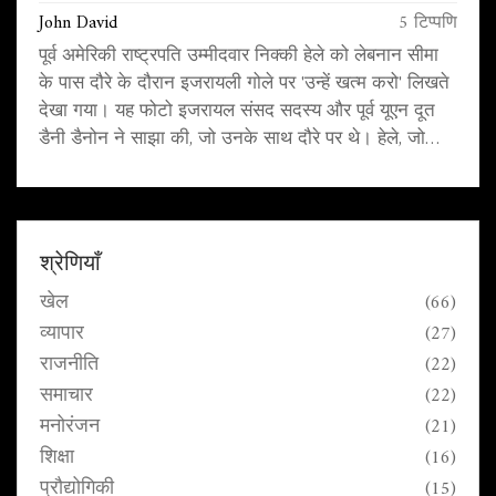
John David
5 टिप्पणि
पूर्व अमेरिकी राष्ट्रपति उम्मीदवार निक्की हेले को लेबनान सीमा
के पास दौरे के दौरान इजरायली गोले पर 'उन्हें खत्म करो' लिखते
देखा गया। यह फोटो इजरायल संसद सदस्य और पूर्व यूएन दूत
डैनी डैनोन ने साझा की, जो उनके साथ दौरे पर थे। हेले, जो
अपनी कठोर नीति के लिए जानी जाती हैं, ने हाल ही में ट्रंप को
पुन: समर्थन देने की घोषणा की है।
श्रेणियाँ
खेल
(66)
व्यापार
(27)
राजनीति
(22)
समाचार
(22)
मनोरंजन
(21)
शिक्षा
(16)
प्रौद्योगिकी
(15)