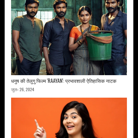
धनुष की तेलुगु फिल्म 'RAAYAN': प्रभावशाली ऐतिहासिक नाटक
जुल॰ 26, 2024