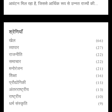
आवंटन मिल रहा है, जिससे आर्थिक रूप से उन्नत राज्यों की
राजकोषीय स्वायत्तता पर खतरा मंडरा रहा है। उन्होंने इस मुद्दे पर
अन्य राज्यों के साथ मिलकर चर्चा करने के लिए एक सम्मेलन
बुलाया है।
श्रेणियाँ
खेल
(66)
व्यापार
(27)
राजनीति
(22)
समाचार
(22)
मनोरंजन
(21)
शिक्षा
(16)
प्रौद्योगिकी
(15)
अंतरराष्ट्रीय
(13)
राष्ट्रीय
(10)
धर्म संस्कृति
(9)