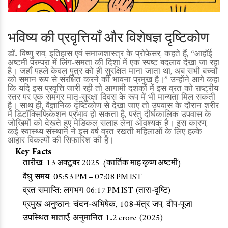
भविष्य की प्रवृत्तियाँ और विशेषज्ञ दृष्टिकोण
डॉ. विष्णु राव, इतिहास एवं समाजशास्त्र के प्रोफ़ेसर, कहते हैं, “आहॉई
अष्टमी परम्परा में लिंग‑समता की दिशा में एक स्पष्ट बदलाव देखा जा रहा
है। जहाँ पहले केवल पुत्र को ही सुरक्षित माना जाता था, अब सभी बच्चों
को समान रूप से संरक्षित करने की भावना प्रमुख है।” उन्होंने आगे कहा
कि यदि इस प्रवृत्ति जारी रही तो आगामी दशकों में इस व्रत को राष्ट्रीय
स्तर पर एक समग्र मातृ‑सुरक्षा दिवस के रूप में भी मान्यता मिल सकती
है। साथ ही, वैज्ञानिक दृष्टिकोण से देखा जाए तो उपवास के दौरान शरीर
में डिटॉक्सिफिकेशन प्रभाव हो सकता है, परंतु दीर्घकालिक उपवास के
जोखिमों को देखते हुए मेडिकल सलाह लेना आवश्यक है। इस कारण,
कई स्वास्थ्य संस्थान ने इस वर्ष व्रत रखती महिलाओं के लिए हल्के
आहार विकल्पों की सिफ़ारिश की है।
Key Facts
तारीख: 13 अक्टूबर 2025 (कार्तिक माह कृष्ण अष्टमी)
वैधु समय: 05:53 PM – 07:08 PM IST
व्रत समाप्ति: लगभग 06:17 PM IST (तारा‑दृष्टि)
प्रमुख अनुष्ठान: चंदन‑अभिषेक, 108‑मंत्र जप, दीप‑पूजा
उपस्थित माताएँ: अनुमानित 1.2 crore (2025)