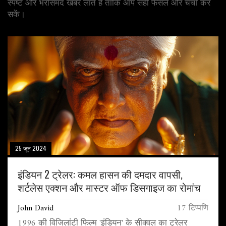
स्पष्ट और भरोसेमंद खबर लाते हैं ताकि आप सही फैसले और चर्चा कर
सकें।
25 जून 2024
इंडियन 2 ट्रेलर: कमल हासन की दमदार वापसी,
शर्टलेस एक्शन और मास्टर ऑफ डिसगाइज का रोमांच
John David
17 टिप्पणि
1996 की विजिलांटी फिल्म 'इंडियन' के सीक्वल का ट्रेलर