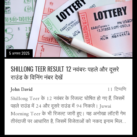
5 अगस्त 2025
SHILLONG TEER RESULT 12 नवंबर: पहले और दूसरे
राउंड के विनिंग नंबर देखें
John David
11 टिप्पणि
Shillong Teer के 12 नवंबर के रिजल्ट घोषित हो गए हैं, जिसमें
पहले राउंड में 24 और दूसरे राउंड में 94 निकले। Juwai
Morning Teer के भी रिजल्ट जारी हुए। यह अनोखा लॉटरी गेम
तीरंदाजी पर आधारित है, जिसमें विजेताओं को नकद इनाम मिलता
है।