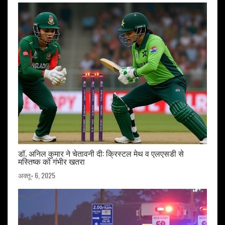
डॉ. अनिल कुमार ने चेतावनी दी: क्रिस्टल मेथ व एलएसडी से
मस्तिष्क को गंभीर खतरा
अक्तू॰ 6, 2025