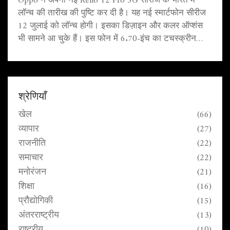
Oppo ने अपनी नई Reno 12 Pro 5G सीरीज के भारत में
लॉन्च की तारीख की पुष्टि कर दी है। यह नई स्मार्टफोन सीरीज
12 जुलाई को लॉन्च होगी। इसका डिज़ाइन और कलर ऑप्शंस
भी सामने आ चुके हैं। इस फोन में 6.70-इंच का टचस्क्रीन
डिस्प्ले, 120 हर्ट्ज रिफ्रेश रेट और गोरिल्ला ग्लास विक्टस 2 की
सुरक्षा होगी। यह MediaTek Dimensity 9200+ Star Speed
Edition प्रोसेसर से लैस होगा।
श्रेणियाँ
खेल
(66)
व्यापार
(27)
राजनीति
(22)
समाचार
(22)
मनोरंजन
(21)
शिक्षा
(16)
प्रौद्योगिकी
(15)
अंतरराष्ट्रीय
(13)
राष्ट्रीय
(10)