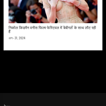
निकोल किडमैन वनीस फिल्म फेस्टिवल में 'बेबीगर्ल' के साथ लौट रही
हैं
अग॰ 31, 2024