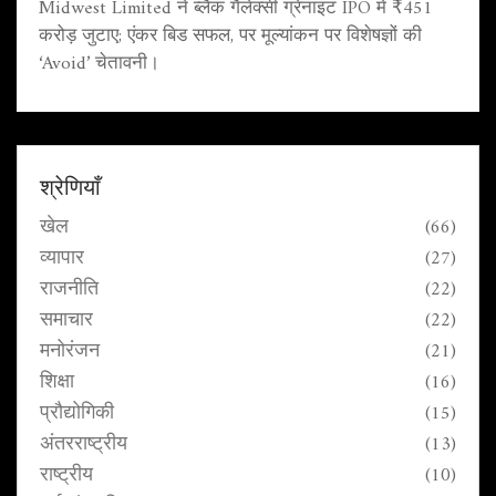
Midwest Limited ने ब्लैक गैलेक्सी ग्रेनाइट IPO में ₹451
करोड़ जुटाए; एंकर बिड सफल, पर मूल्यांकन पर विशेषज्ञों की
‘Avoid’ चेतावनी।
श्रेणियाँ
खेल
(66)
व्यापार
(27)
राजनीति
(22)
समाचार
(22)
मनोरंजन
(21)
शिक्षा
(16)
प्रौद्योगिकी
(15)
अंतरराष्ट्रीय
(13)
राष्ट्रीय
(10)