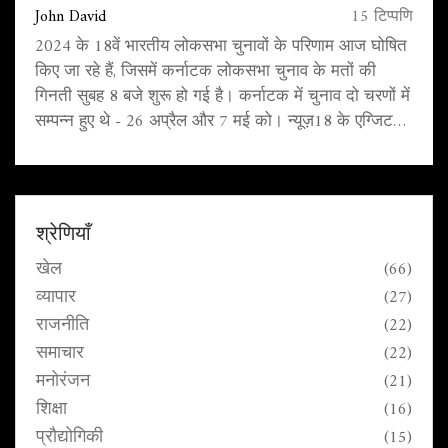
John David
15 टिप्पणि
2024 के 18वें भारतीय लोकसभा चुनावों के परिणाम आज घोषित
किए जा रहे हैं, जिसमें कर्नाटक लोकसभा चुनाव के मतों की
गिनती सुबह 8 बजे शुरू हो गई है। कर्नाटक में चुनाव दो चरणों में
सम्पन्न हुए थे - 26 अप्रैल और 7 मई को। न्यूज़18 के एग्जिट
पोल्स के अनुसार, बीजेपी को कर्नाटक में 23-26 सीटों पर बढ़त
मिल सकती है, जबकि इंडिया ब्लॉक को 3-7 सीटें मिल सकती
हैं।
श्रेणियाँ
खेल
(66)
व्यापार
(27)
राजनीति
(22)
समाचार
(22)
मनोरंजन
(21)
शिक्षा
(16)
प्रौद्योगिकी
(15)