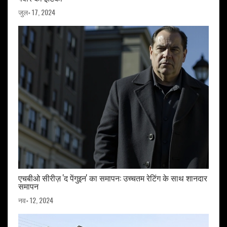
जुल॰ 17, 2024
एचबीओ सीरीज़ 'द पेंगुइन' का समापन: उच्चतम रेटिंग के साथ शानदार
समापन
नव॰ 12, 2024