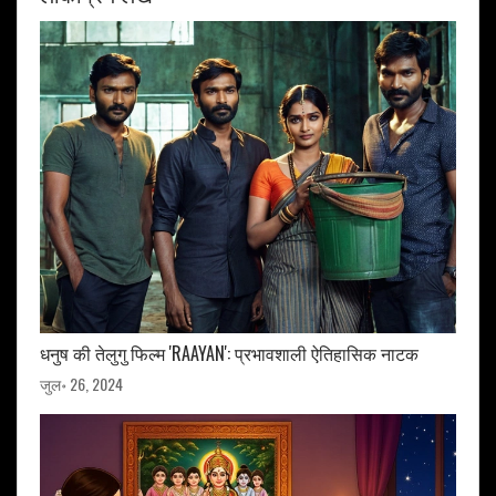
धनुष की तेलुगु फिल्म 'RAAYAN': प्रभावशाली ऐतिहासिक नाटक
जुल॰ 26, 2024