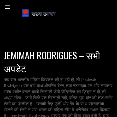
JEMIMAH RODRIGUES – सभी
अपडेट
जब बात भारतीय महिला क्रिकेट की हो रही हो, तो
Jemimah
Rodrigues
एक दाएँ‑हाथ ओपनिंग बैटर, तेज़ स्ट्राइक‑रेट और लगातार
उच्च स्कोर बनाने वाली खिलाड़ी
जेमी रोड्रिगेज
का ज़िक्र न हो, तो
अधूरा रहेगा। जेमी सिर्फ एक खिलाड़ी नहीं, बल्कि युवा दौर की तेज‑तर्रार
शैली का प्रतीक है। उसकी तेज़ फुर्ती और गेंद के साथ रचनात्मक
खेलने की शैली ने उसे भारत की महिला टीम में भरोसेमंद स्थान दिलाया
है।
Jemimah Rodrigues
अक्सर मैच की दिशा बदल देती है, चाहे