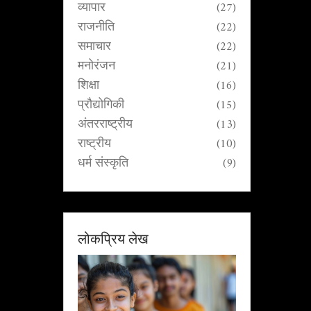
व्यापार
(27)
राजनीति
(22)
समाचार
(22)
मनोरंजन
(21)
शिक्षा
(16)
प्रौद्योगिकी
(15)
अंतरराष्ट्रीय
(13)
राष्ट्रीय
(10)
धर्म संस्कृति
(9)
लोकप्रिय लेख