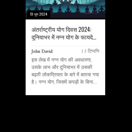
19 जून 2024
अंतर्राष्ट्रीय योग दिवस 2024:
दुनियाभर में नग्न योग के फायदे
और लोकप्रियता
John David
13 टिप्पणि
इस लेख में नग्न योग की अवधारणा,
उसके लाभ और दुनियाभर में उसकी
बढ़ती लोकप्रियता के बारे में बताया गया
है। नग्न योग, जिसमें कपड़ों के बिना
योग अभ्यास किया जाता है, अक्सर
गलत तरीके से अनैतिक समझा जाता
है, जबकि यह आत्म-स्वीकृति, शरीर की
सकारात्मकता और मानसिक स्वास्थ्य
को बढ़ावा देता है। इस अभ्यास को
संयुक्त राज्य अमेरिका, फ्रांस, स्पेन और