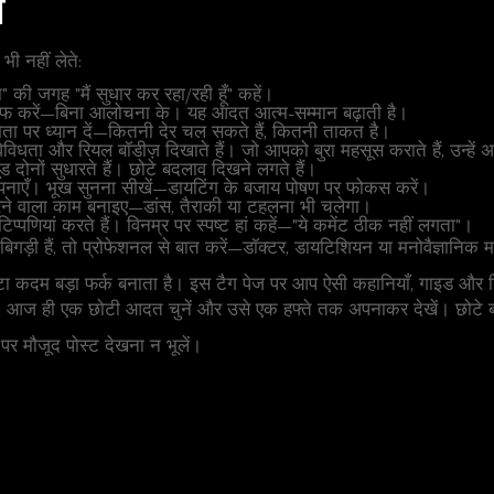
म
भी नहीं लेते:
" की जगह "मैं सुधार कर रहा/रही हूँ" कहें।
रीफ करें—बिना आलोचना के। यह आदत आत्म-सम्मान बढ़ाती है।
ता पर ध्यान दें—कितनी देर चल सकते हैं, कितनी ताकत है।
िधता और रियल बॉडीज़ दिखाते हैं। जो आपको बुरा महसूस कराते हैं, उन्हें 
 दोनों सुधारते हैं। छोटे बदलाव दिखने लगते हैं।
अपनाएँ। भूख सुनना सीखें—डायटिंग के बजाय पोषण पर फोकस करें।
रने वाला काम बनाइए—डांस, तैराकी या टहलना भी चलेगा।
टिप्पणियां करते हैं। विनम्र पर स्पष्ट हां कहें—"ये कमेंट ठीक नहीं लगता"।
ें बिगड़ी हैं, तो प्रोफेशनल से बात करें—डॉक्टर, डायटिशियन या मनोवैज्ञानि
 कदम बड़ा फर्क बनाता है। इस टैग पेज पर आप ऐसी कहानियाँ, गाइड और टिप्स 
 आज ही एक छोटी आदत चुनें और उसे एक हफ्ते तक अपनाकर देखें। छोटे ब
र मौजूद पोस्ट देखना न भूलें।