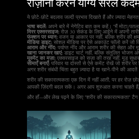
रोज़ाना करने योग्य सरल कद
ये छोटे-छोटे बदलाव जल्दी प्रभाव दिखाते हैं और ज़्यादा मेहनत 
भाषा बदलें:
अपने बारे में नेगेटिव बात कम कहें। "मैं मोटा/पतला
मिरर एक्सरसाइज:
रोज़ 30 सेकंड के लिए आईने में अपनी ता
फंक्शन पर ध्यान:
वजन या आकार पर नहीं, बल्कि शरीर की क्षम
मीडिया डाइट:
सोशल मीडिया पर ऐसे अकाउंट फॉलो करें जो विव
आराम और नींद:
पर्याप्त नींद और आराम शरीर की सेहत और मूड
खाना जानकर खाएं:
डाइट चार्ट नहीं, बल्कि संतुलित भोजन 
मूवमेंट का मज़ा:
एक्सरसाइज को सज़ा की तरह नहीं, मूड सुधा
सीमाएँ बनाएँ:
परिवार या दोस्तों से ऐसे कमेंट रोखें जो शरीर पर 
अगर शरीर संबंधी चिंता बहुत ज़्यादा है या खाने-पीने की आदत
शरीर की सकारात्मकता एक दिन में नहीं आती, पर हर रोज़ छोटा
आपकी ज़िंदगी बदल सकें। अगर आप शुरुआत करना चाहते हैं,
और हाँ—और लेख पढ़ने के लिए "शरीर की सकारात्मकता" टैग प