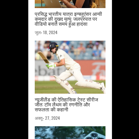
प्रसिद्ध भारतीय यात्रा इन्फ्लुएंसर आन्वी
कमदार की दुखद मृत्यु: जलप्रपात पर
वीडियो बनाते समय हुआ हादसा
जुल॰ 18, 2024
न्यूजीलैंड की ऐतिहासिक टेस्ट सीरीज
जीत: टॉम लैथम की रणनीति और
सफलता की कहानी
अक्तू॰ 27, 2024