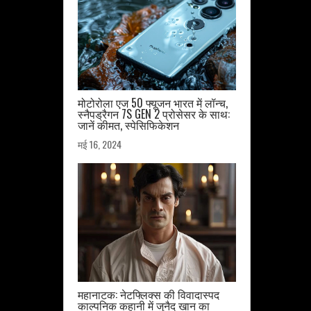
मोटोरोला एज 50 फ्यूजन भारत में लॉन्च,
स्नैपड्रैगन 7S GEN 2 प्रोसेसर के साथ:
जानें कीमत, स्पेसिफिकेशन
मई 16, 2024
महानाटक: नेटफ्लिक्स की विवादास्पद
काल्पनिक कहानी में जुनैद खान का