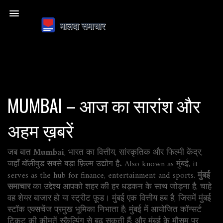
MUMBAI – आज का सारांश और
अहम ख़बरें
जब बात
Mumbai
,
भारत का वित्तीय, सांस्कृतिक और फिल्मी केंद्र,
जहाँ बॉलीवुड सबसे बड़ा फ़िल्म उद्योग है
. Also known as
मुंबई
, it
serves as the hub for finance, entertainment and sports.
मुंबई
समाचार
का उद्देश्य आपको शहर की हर धड़कन के साथ जोड़ना है, चाहे
वह शेयर बाजार हो या स्ट्रीट फ़ूड। मुंबई एक वित्तीय हब है, जिसमें मुंबई
स्टॉक एक्सचेंज प्रमुख भूमिका निभाता है; मुंबई में आयोजित कॉन्सर्ट
टिकट की कीमतें स्कैल्पिंग से बढ़ सकती हैं; और मुंबई के मौसम पर