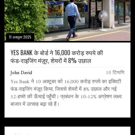
11 अक्तूबर 2025
YES BANK के बोर्ड ने 16,000 करोड़ रुपये की
फंड‑राइजिंग मंज़ूर, शेयरों में 8% उछाल
John David
10 टिप्पणि
Yes Bank ने 10 अक्टूबर को 16,000 करोड़ रुपये का इक्विटी
फंड‑राइजिंग मंज़ूर किया, जिससे शेयरों में 8% उछाल और नई
52‑हफ्ते की ऊँचाई पहुँची। प्रबंधन के 10‑12% अग्रेषण लक्ष्य
बाजार में उत्साह बढ़ा रहे हैं।