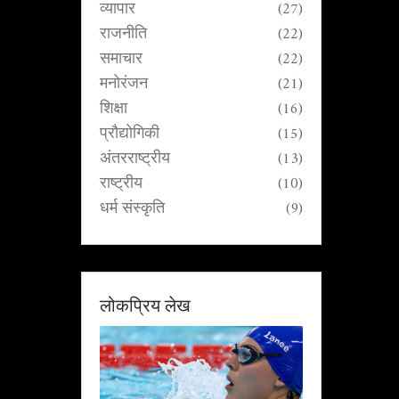
व्यापार
(27)
राजनीति
(22)
समाचार
(22)
मनोरंजन
(21)
शिक्षा
(16)
प्रौद्योगिकी
(15)
अंतरराष्ट्रीय
(13)
राष्ट्रीय
(10)
धर्म संस्कृति
(9)
लोकप्रिय लेख