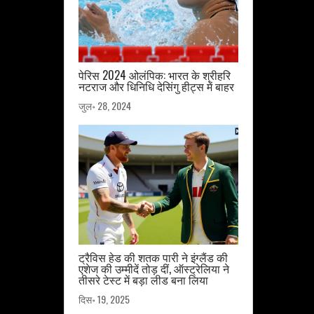
पेरिस 2024 ओलंपिक: भारत के श्रीहरि
नटराज और धिनिधि देसिंगु हीट्स में बाहर
जुल॰ 28, 2024
ट्रैविस हेड की शतक पारी ने इंग्लैंड की
एशेज की उम्मीदें तोड़ दीं, ऑस्ट्रेलिया ने
तीसरे टेस्ट में बड़ा लीड बना लिया
दिस॰ 19, 2025