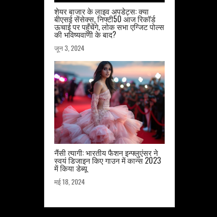
शेयर बाजार के लाइव अपडेट्स: क्या
बीएसई सेंसेक्स, निफ्टी50 आज रिकॉर्ड
ऊचाई पर पहुँचेंगे, लोक सभा एग्जिट पोल्स
की भविष्यवाणी के बाद?
जून 3, 2024
नैंसी त्यागी: भारतीय फैशन इन्फ्लुएंसर ने
स्वयं डिजाइन किए गाउन में कान्स 2023
में किया डेब्यू
मई 18, 2024