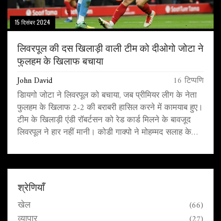
15 दिसंबर 2024
लिवरपूल की दस खिलाड़ी वाली टीम को दीओगो जोटा ने
फुलहम के खिलाफ बचाया
John David
16 टिप्पणि
डिायगो जोटा ने लिवरपूल को बचाया, जब प्रीमियर लीग के नेता
फुलहम के खिलाफ 2-2 की बराबरी हासिल करने में कामयाब हुए।
टीम के खिलाड़ी एंडी रॉबर्टसन को रेड कार्ड मिलने के बावजूद
लिवरपूल ने हार नहीं मानी। कोडी गाक्पो ने मोहम्मद सलाह के
पास से शानदार हेडर के साथ गोल कर दिया। अंत में जोटा ने
अद्भुत कौशल के साथ बराबरी करने वाला गोल किया। इस ड्रॉ के
साथ लिवरपूल की अविजित श्रृंखला अब 19 मैचों की हो गई है।
श्रेणियाँ
खेल
(66)
व्यापार
(27)