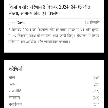
शिलॉन्ग तीर परिणाम 3 दिसंबर 2024: 34‑75 जीत
संख्या, सामान्य अंक एवं विश्लेषण
John David
16 टिप्पणि
3 दिसंबर 2024 को शिलॉन्ग तीर के पहले राउंड में 34 और दूसरे
में 75 निकला, साथ ही सामान्य अंक जारी किए। मेघालय में टियर
परिणामों का आर्थिक और सामाजिक प्रभाव।
श्रेणियाँ
खेल
(66)
व्यापार
(27)
राजनीति
(22)
समाचार
(22)
मनोरंजन
(21)