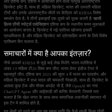
और
एशिया कप
,
एशिया में आयोजित होने वाला प्रमुख अंतरराष्ट्रीय
क्रिकेट इवेंट
हैं. साथ ही,
महिला क्रिकेट
,
भारत की उभरती महिला
टीमों और उनके अंतरराष्ट्रीय जीतों पर केंद्रित
को KHESA विशेष
समर्थन देता है. ये तीनों इकाइयाँ एक-दूसरे को पूरक करती हैं:
खासी
हिल्स एरैची स्पोर्ट्स एसोसिएशन
एशिया कप के स्थानीय चयन मुकाबलों
का आयोजन करता है, क्रिकेट में नई प्रतिभा खोजना इसकी
प्राथमिकता है, और महिला क्रिकेट को प्रोत्साहित करने के लिये विशेष
प्रशिक्षण कैंप चलाता है.
समाचारों में क्या है आपका इंतज़ार?
नीचे आपको KHESA से जुड़े कई लेख मिलेंगे: भारत‑मलेशिया में
अंडर‑19 महिला टी20 विश्व कप जीत, भारत‑वेस्ट इंडीज टेस्ट में
महत्वपूर्ण जीत, एशिया कप 2025 की सुपर 4 में भारत का प्रदर्शन, और
महिला क्रिकेट में राधा यादव की चमकती गेंदबाज़ी. साथ ही, क्रिकेट के
अलावा कुछ टेक और मौसम अपडेट भी हैं, जैसे OpenAI का नया
ChatGPT Agent और आईएमडी की बारिश चेतावनी, जिससे पता
चलता है कि खेल जगत के साथ-साथ सामाजिक‑तकनीकी समाचार भी
इस टैग में शामिल होते हैं.
इन लेखों को पढ़ते हुए आप यह समझ पाएँगे कि कैसे खासी हिल्स एरैची