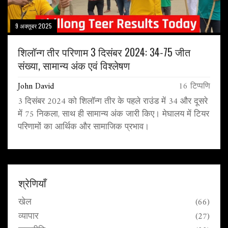
9 अक्तूबर 2025
शिलॉन्ग तीर परिणाम 3 दिसंबर 2024: 34‑75 जीत
संख्या, सामान्य अंक एवं विश्लेषण
John David
16 टिप्पणि
3 दिसंबर 2024 को शिलॉन्ग तीर के पहले राउंड में 34 और दूसरे
में 75 निकला, साथ ही सामान्य अंक जारी किए। मेघालय में टियर
परिणामों का आर्थिक और सामाजिक प्रभाव।
श्रेणियाँ
खेल
(66)
व्यापार
(27)